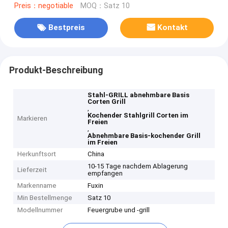
Preis：negotiable
MOQ：Satz 10
Bestpreis
Kontakt
Produkt-Beschreibung
Stahl-GRILL abnehmbare Basis
Corten Grill
,
Kochender Stahlgrill Corten im
Markieren
Freien
,
Abnehmbare Basis-kochender Grill
im Freien
Herkunftsort
China
10-15 Tage nachdem Ablagerung
Lieferzeit
empfangen
Markenname
Fuxin
Min Bestellmenge
Satz 10
Modellnummer
Feuergrube und -grill