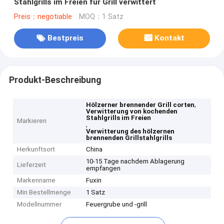
Stahlgrills im Freien für Grill verwittert
Preis：negotiable
MOQ：1 Satz
Bestpreis
Kontakt
Produkt-Beschreibung
,
Hölzerner brennender Grill corten
Verwitterung von kochenden
Stahlgrills im Freien
Markieren
,
Verwitterung des hölzernen
brennenden Grillstahlgrills
Herkunftsort
China
10-15 Tage nachdem Ablagerung
Lieferzeit
empfangen
Markenname
Fuxin
Min Bestellmenge
1 Satz
Modellnummer
Feuergrube und -grill