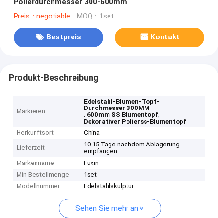
Polierdurchmesser 300-600mm
Preis：negotiable
MOQ：1set
Bestpreis
Kontakt
Produkt-Beschreibung
Edelstahl-Blumen-Topf-
Durchmesser 300MM
Markieren
,
,
600mm SS Blumentopf
Dekorativer Polierss-Blumentopf
Herkunftsort
China
10-15 Tage nachdem Ablagerung
Lieferzeit
empfangen
Markenname
Fuxin
Min Bestellmenge
1set
Modellnummer
Edelstahlskulptur
Sehen Sie mehr an