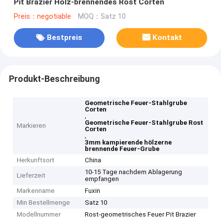
Pit Brazier Holz-brennendes Rost Corten
Preis：negotiable
MOQ：Satz 10
Bestpreis
Kontakt
Produkt-Beschreibung
Geometrische Feuer-Stahlgrube
Corten
,
Geometrische Feuer-Stahlgrube Rost
Markieren
Corten
,
3mm kampierende hölzerne
brennende Feuer-Grube
Herkunftsort
China
10-15 Tage nachdem Ablagerung
Lieferzeit
empfangen
Markenname
Fuxin
Min Bestellmenge
Satz 10
Modellnummer
Rost-geometrisches Feuer Pit Brazier