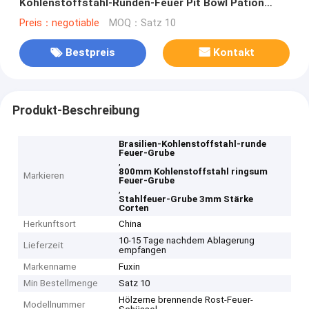
Kohlenstoffstahl-Runden-Feuer Pit Bowl Pation
schwarzes
Preis：negotiable
MOQ：Satz 10
Bestpreis
Kontakt
Produkt-Beschreibung
Brasilien-Kohlenstoffstahl-runde
Feuer-Grube
,
800mm Kohlenstoffstahl ringsum
Markieren
Feuer-Grube
,
Stahlfeuer-Grube 3mm Stärke
Corten
Herkunftsort
China
10-15 Tage nachdem Ablagerung
Lieferzeit
empfangen
Markenname
Fuxin
Min Bestellmenge
Satz 10
Hölzerne brennende Rost-Feuer-
Modellnummer