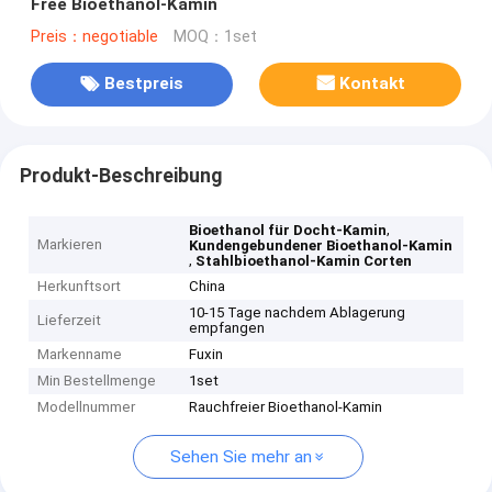
Free Bioethanol-Kamin
Preis：negotiable
MOQ：1set
Bestpreis
Kontakt
Produkt-Beschreibung
,
Bioethanol für Docht-Kamin
Markieren
Kundengebundener Bioethanol-Kamin
,
Stahlbioethanol-Kamin Corten
Herkunftsort
China
10-15 Tage nachdem Ablagerung
Lieferzeit
empfangen
Markenname
Fuxin
Min Bestellmenge
1set
Modellnummer
Rauchfreier Bioethanol-Kamin
Sehen Sie mehr an