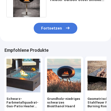
Free Bioethanol-Kamin
Fortsetzen
Empfohlene Produkte
Schwarz-
Grundholz-niedriges
Geometrische
Farbmetallquadrat-
schwarzes
Stahlfeuer Pi
Gas-Patio Heater
Bioäthanol Haard
Burning Rost 
Fire Table der hohen
Freien Corten