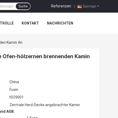
Referenzen
|
German
Suche
TROLLE
KONTAKT
NACHRICHTEN
nden Kamin An
te Ofen-hölzernen brennenden Kamin
China
Fuxin
ISO9001
Zentrale Herd-Decke angebrachter Kamin
and AGB: