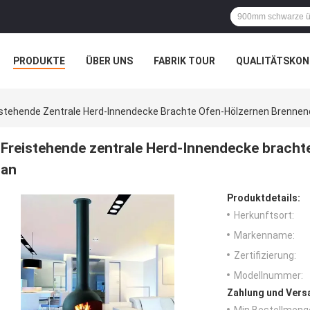
PRODUKTE
ÜBER UNS
FABRIK TOUR
QUALITÄTSKON
istehende Zentrale Herd-Innendecke Brachte Ofen-Hölzernen Brenne
Freistehende zentrale Herd-Innendecke brach
an
Produktdetails:
Herkunftsort:
Markenname:
Zertifizierung:
Modellnummer:
Zahlung und Vers