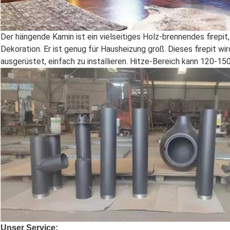
Der hängende Kamin ist ein vielseitiges Holz-brennendes firepi
Dekoration. Er ist genug für Hausheizung groß. Dieses firepit w
ausgerüstet, einfach zu installieren. Hitze-Bereich kann 120-1
Unser Service: