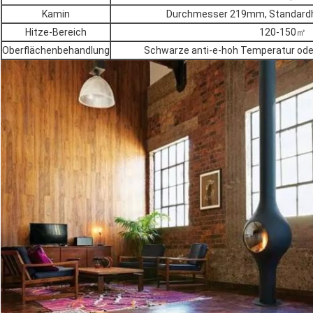
Kamin
Durchmesser 219mm, Standard
Hitze-Bereich
120-150㎡
Oberflächenbehandlung
Schwarze anti-e-hoh Temperatur ode