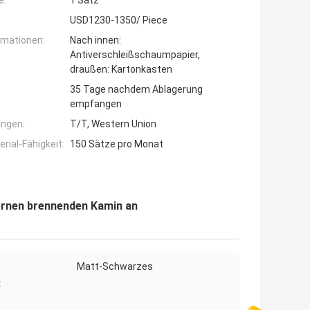
e:
1 Satz
USD1230-1350/ Piece
rmationen:
Nach innen:
Antiverschleißschaumpapier,
draußen: Kartonkasten
35 Tage nachdem Ablagerung
empfangen
ngen:
T/T, Western Union
ial-Fähigkeit:
150 Sätze pro Monat
ernen brennenden Kamin an
Matt-Schwarzes
: