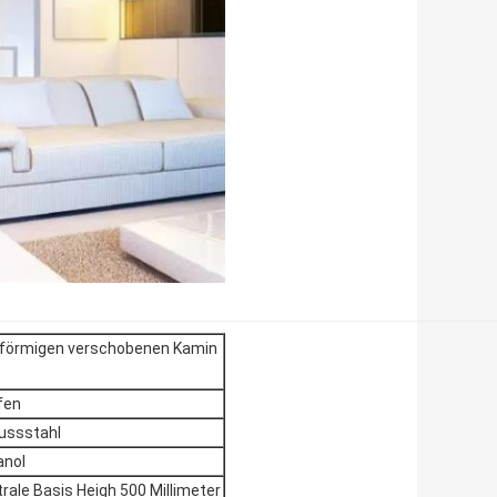
l-förmigen verschobenen Kamin
fen
lussstahl
anol
e Basis Heigh 500 Millimeter