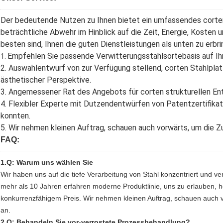
Der bedeutende Nutzen zu Ihnen bietet ein umfassendes corten
beträchtliche Abwehr im Hinblick auf die Zeit, Energie, Kosten 
besten sind, Ihnen die guten Dienstleistungen als unten zu erbri
Empfehlen Sie passende Verwitterungsstahlsortebasis auf I
1.
2. Auswahlentwurf von zur Verfügung stellend, corten Stahlpla
ästhetischer Perspektive.
3. Angemessener Rat des Angebots für corten strukturellen En
4. Flexibler Experte mit Dutzendentwürfen von Patentzertifika
konnten.
5. Wir nehmen kleinen Auftrag, schauen auch vorwärts, um die Z
FAQ:
1.Q: Warum uns wählen Sie
Wir haben uns auf die tiefe Verarbeitung von Stahl konzentriert und v
mehr als 10 Jahren erfahren moderne Produktlinie, uns zu erlauben, 
konkurrenzfähigem Preis. Wir nehmen kleinen Auftrag, schauen auch 
an.
2.Q: Behandeln Sie vor-verrostete Prozessbehandlung?