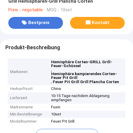
Grill Hemisphären-Grill Plancha Corten
Preis：negotiable
MOQ：10set
Bestpreis
Kontakt
Produkt-Beschreibung
Hemisphäre Corten-GRILL Grill-
Feuer-Schüssel
,
Markieren
Hemisphäre kampierendes Corten-
Feuer Pit Grill
,
Feuer Pit Grill Grill Plancha Corten
Herkunftsort
China
10-15 Tage nachdem Ablagerung
Lieferzeit
empfangen
Markenname
Fuxin
Min Bestellmenge
10set
Modellnummer
Feuer Pit Grill