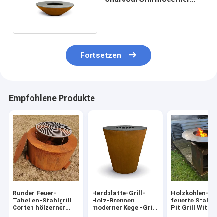
Entwurf Corten
Fortsetzen
Empfohlene Produkte
Runder Feuer-
Herdplatte-Grill-
Holzkohlen-Ho
Tabellen-Stahlgrill
Holz-Brennen
feuerte Stahlf
Corten hölzerner
moderner Kegel-Grill
Pit Grill With 
brennender im Freien
Corten Stahlim
Tray Corten a