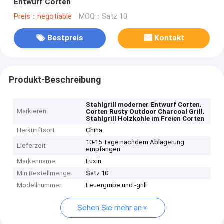
Entwurf Corten
Preis：negotiable
MOQ：Satz 10
Bestpreis
Kontakt
Produkt-Beschreibung
,
Stahlgrill moderner Entwurf Corten
Markieren
,
Corten Rusty Outdoor Charcoal Grill
Stahlgrill Holzkohle im Freien Corten
Herkunftsort
China
10-15 Tage nachdem Ablagerung
Lieferzeit
empfangen
Markenname
Fuxin
Min Bestellmenge
Satz 10
Modellnummer
Feuergrube und -grill
Sehen Sie mehr an