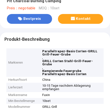
Pit Charcoal Burning Camping
Preis：negotiable
MOQ：10set
Bestpreis
Kontakt
Produkt-Beschreibung
Paralleltrapez-Basis Corten-GRILL
Grill-Feuer-Grube
,
GRILL Corten Stahl-Grill-Feuer-
Markieren
Grube
,
Kampierende Feuergrube
Paralleltrapez-Basis Corten
Herkunftsort
China
10-15 Tage nachdem Ablagerung
Lieferzeit
empfangen
Markenname
Fuxin
Min Bestellmenge
10set
Modellnummer
GRILL-Grill